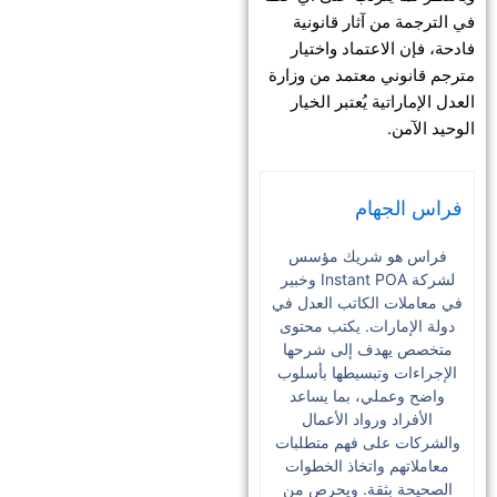
في الترجمة من آثار قانونية
فادحة، فإن الاعتماد واختيار
مترجم قانوني معتمد من وزارة
العدل الإماراتية يُعتبر الخيار
الوحيد الآمن.
فراس الجهام
فراس هو شريك مؤسس
لشركة Instant POA وخبير
في معاملات الكاتب العدل في
دولة الإمارات. يكتب محتوى
متخصص يهدف إلى شرحها
الإجراءات وتبسيطها بأسلوب
واضح وعملي، بما يساعد
الأفراد ورواد الأعمال
والشركات على فهم متطلبات
معاملاتهم واتخاذ الخطوات
الصحيحة بثقة. ويحرص من