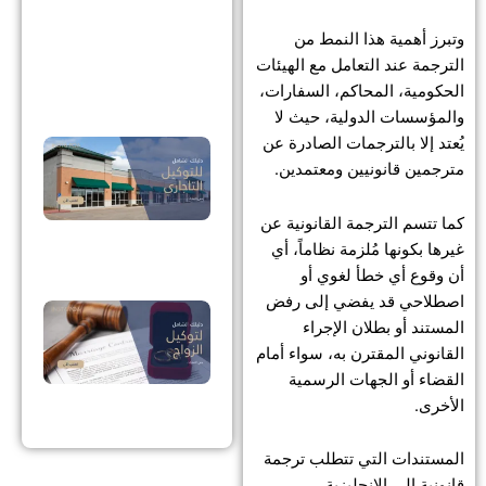
شا
وتبرز أهمية هذا النمط من
خط
الترجمة عند التعامل مع الهيئات
بخ
الحكومية، المحاكم، السفارات،
والمؤسسات الدولية، حيث لا
يُعتد إلا بالترجمات الصادرة عن
الت
مترجمين قانونيين ومعتمدين.
تجا
في
كما تتسم الترجمة القانونية عن
الإ
غيرها بكونها مُلزمة نظاماً، أي
أن وقوع أي خطأ لغوي أو
اصطلاحي قد يفضي إلى رفض
توك
المستند أو بطلان الإجراء
الز
القانوني المقترن به، سواء أمام
في
القضاء أو الجهات الرسمية
الأخرى.
الإ
المستندات التي تتطلب ترجمة
قانونية إلى الإنجليزية.