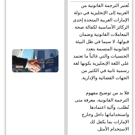
تُعتبر الترجمة القانونية من
الإ
العربية إلى الإنجليزية في دولة
دلي
الإمارات العربية المتحدة إحدى
للص
الركائز الأساسية لكفالة صحة
وال
المعاملات القانونية وضمان
قبولها، لا سيما في ظل البيئة
القانونية المتسمة بتعدد
توك
الجنسيات والتي غالباً ما تعتمد
مدي
على اللغة الإنجليزية بكونها لغة
شر
رسمية ثانية في الكثير من
الجهات القضائية والإدارية.
الم
الح
فلا بد من توضيح مفهوم
الإ
الترجمة القانونية، معرفة متى
دلي
تُطلب، وآلية اعتمادها
للإ
واستخداماتها داخل وخارج
الإمارات بما يكفل لك
وال
الاستخدام الأمثل.