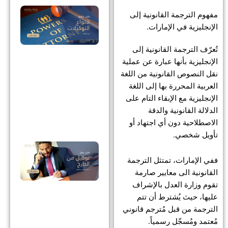
أنو
مفهوم الترجمة القانونية إلى
الت
الإنجليزية في الإمارات.
في
تُعرّف الترجمة القانونية إلى
الإ
الإنجليزية بأنها عبارة عن عملية
دلي
نقل النصوص القانونية من اللغة
مخ
العربية المحررة بها إلى اللغة
الإنجليزية مع الإبقاء التام على
للو
الدلالة القانونية والدقة
وصل
الاصطلاحية دون أي اجتهاد أو
تأويل شخصي.
توك
ففي الإمارات، تمتثل الترجمة
الخ
القانونية الى معايير صارمة
لاس
تقوم وزارة العدل بالإشراف
في
عليها، حيث يُشترط أن تتم
الإ
الترجمة من قبل مُترجم قانوني
مُعتمد ومُسجّل رسمياً.
دلي