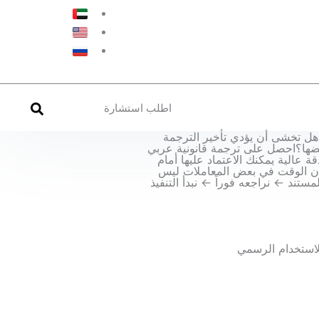
اطلب استشارة
تصديق وزارة الخارجية (MoFA)
هل تخشى أن يؤدي تأخير الترجمة
يضها؟احصل على ترجمة قانونية عربي
 حقيقية ودقة عالية يمكنك الاعتماد عليها أمام
لرسمية.في Instant POA نعرف أن الوقت في بعض المعاملات ليس
مستند ← نراجعه فوراً ← نبدأ التنفيذ
لاستخدام الرسمي