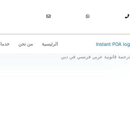
خطي
لى
info@instantpoa.ae
971525896304+
971525896304+
لمحتوى
الرئيسية
من نحن
خدمات 
ترجمة قانونية عربي فرنسي في دبي
أرسل مستندك الآن