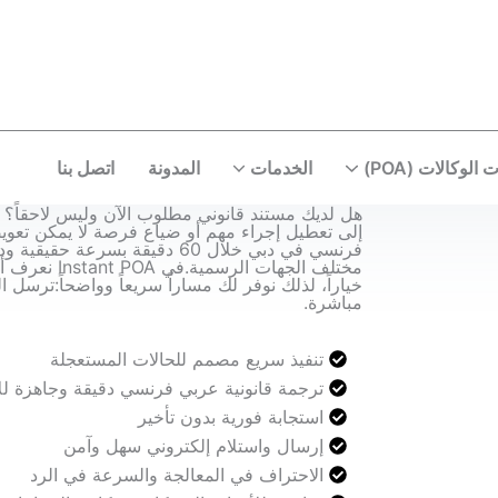
الوكالات (POA)
الخدمات
المدونة
اتصل بنا
خدمات الشركات ورجال الأعمال
هل لديك مستند قانوني مطلوب الآن وليس لاحقاً؟ 
إلى تعطيل إجراء مهم أو ضياع فرصة لا يمكن تعو
فرنسي في دبي خلال 60 دقيقة بسرعة
مختلف الجهات ا
خياراً، لذلك نوفر لك مساراً سريعاً وواضحاً:ترسل ال
مباشرة.
تنفيذ سريع مصمم للحالات المستعجلة
ترجمة قانونية عربي فرنسي دقيقة وجاهزة ل
استجابة فورية بدون تأخير
إرسال واستلام إلكتروني سهل وآمن
الاحتراف في المعالجة والسرعة في الرد