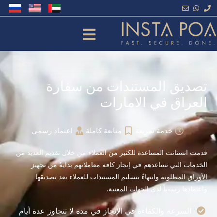
خطي
لى
لمحتوى
تصديق المستندات من سفارة
العراق في الامارات
خدمة سريعة
متابعة كاملة
اعتماد رسمي
قدمت انستانت المساعدة للكثير من العملاء من خلال تقديم العديد من
الخدمات التي تساعدهم في إنجاز كافة معاملاتهم بدايةً من تجهيز
الأوراق المطلوبة وانتهاءً بتسليم المستندات للعملاء بعد تصديقها
واعتمادها رسمياً لدى الجهات المعنية.
السرعة والكفاءة في الإنجاز في مدة لا تتجاوز عدة أيام