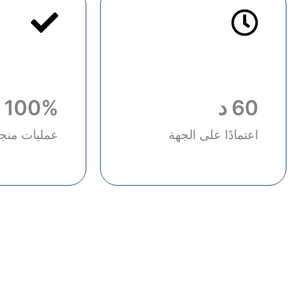
60 د
100%
اعتمادًا على الجهة
عمليات منج