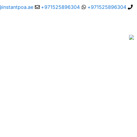
خطي
@instantpoa.ae
971525896304+
971525896304+
لى
لمحتوى
خدمة الزواج المدني