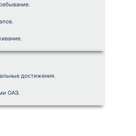
ребывание.
алов.
живание.
альные достижения.
ми ОАЭ.