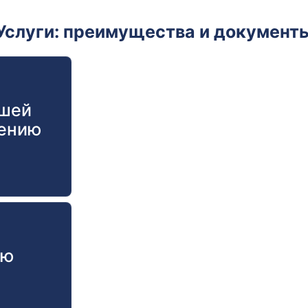
Услуги: преимущества и документ
ашей
лению
ую