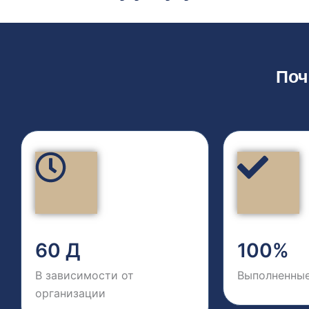
Поч
60 Д
100%
В зависимости от
Выполненные
организации