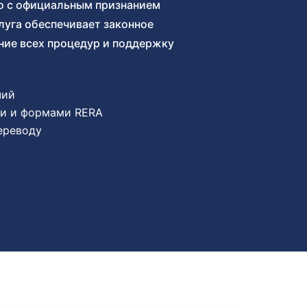
о с официальным признанием
слуга обеспечивает законное
ие всех процедур и поддержку
чий
ми и формами RERA
ереводу