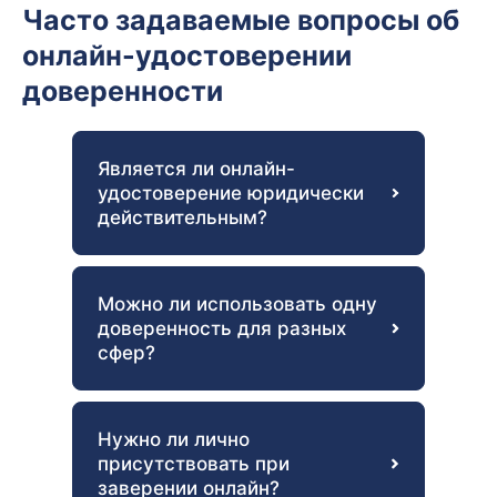
Часто задаваемые вопросы об
онлайн-удостоверении
доверенности
Является ли онлайн-
удостоверение юридически
действительным?
Можно ли использовать одну
доверенность для разных
сфер?
Нужно ли лично
присутствовать при
заверении онлайн?