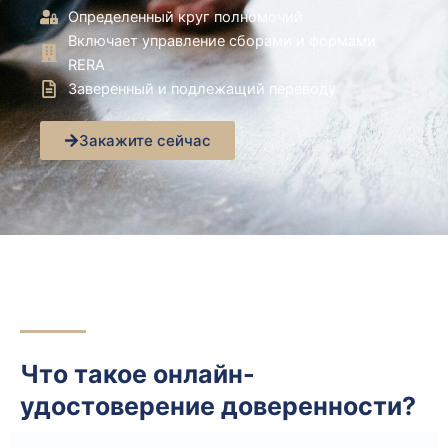
Определенный круг полномочий
Включает управление сборами и формами
RERA
Заверенный и подлежащий переводу
Закажите сейчас
Что такое онлайн-
удостоверение доверенности?