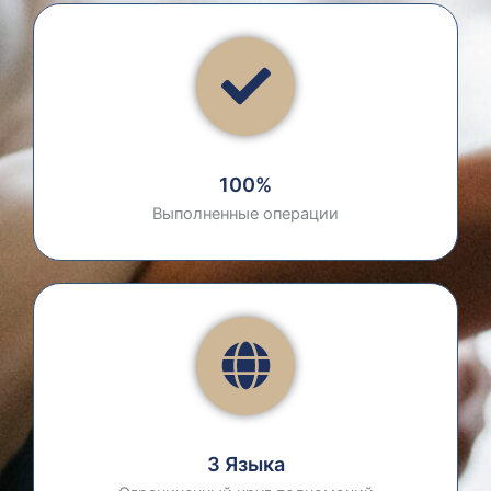
100%
Выполненные операции
3 Языка