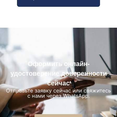
Оформить онлайн-
удостоверение доверенности
сейчас
Отправьте заявку сейчас или свяжитесь
с нами через WhatsApp.