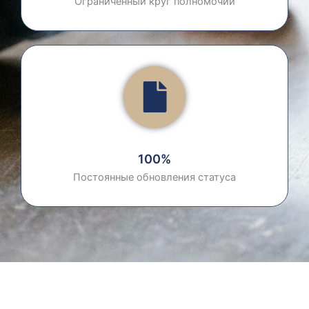
Ограниченный круг полномочий
100%
Постоянные обновления статуса