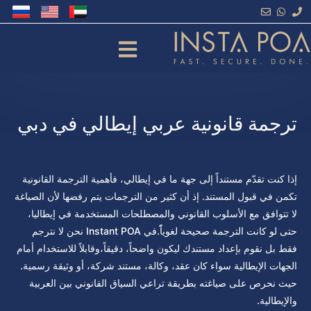
خطي
لى
لمحتوى
ترجمة قانونية عربي إيطالي في دبي
إذا كنت تقدّم مستنداً إلى جهة ما في إيطالي، فأهمية الترجمة القانونية
تكمن في قبول المستند. إذ أن كثير من الترجمات يتم رفضها لأن الصياغة
لا تتوافق مع الأسلوب القانوني والمصطلحات المستخدمة في إيطاليا،
حتى لو كانت الترجمة صحيحة لغوياًً.في Instant POA نحن لا نترجم
فقط بل نقوم بإعداد مستندك ليكون واضحاً، دقيقاً،وقابلاً للاستخدام أمام
الجهات الإيطالية سواء كان عقد، وكالة، مستند شركة، أو وثيقة رسمية.
حيث نحرص على صياغته بطريقة تراعي السياق القانوني بين العربية
والإيطالية.