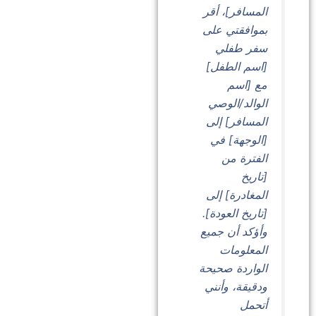
المسافر]، أقر
بموافقتي على
سفر طفلي
[اسم الطفل]
مع [اسم
الوالد/الوصي
المسافر] إلى
[الوجهة] في
الفترة من
[تاريخ
المغادرة] إلى
[تاريخ العودة].
وأؤكد أن جميع
المعلومات
الواردة صحيحة
ودقيقة، وأنني
أتحمل