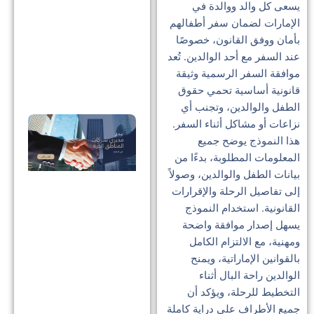
يسعى كل والد ووالدة في
الإ
الإمارات لضمان سفر أطفالهم
دلي
بأمان ووفق القانون، خصوصًا
عند السفر مع أحد الوالدين. تُعد
للص
موافقة السفر الرسمية وثيقة
وال
قانونية أساسية تحمي حقوق
الطفل والوالدين، وتجنب أي
توك
نزاعات أو مشاكل أثناء السفر.
هذا النموذج يوضح جميع
مدي
المعلومات المطلوبة، بدءًا من
شر
بيانات الطفل والوالدين، وصولاً
الم
إلى تفاصيل الرحلة والإقرارات
الح
القانونية. استخدام النموذج
الإ
يسهل إصدار موافقة واضحة
ومهنية، مع الالتزام الكامل
دلي
بالقوانين الإماراتية، ويمنح
للإ
الوالدين راحة البال أثناء
وال
التخطيط للرحلة، ويؤكد أن
جميع الأطراف على دراية كاملة