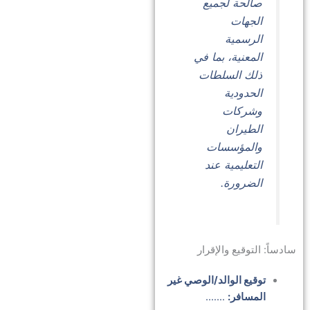
صالحة لجميع
الجهات
الرسمية
المعنية، بما في
ذلك السلطات
الحدودية
وشركات
الطيران
والمؤسسات
التعليمية عند
الضرورة.
سادساً: التوقيع والإقرار
توقيع الوالد/الوصي غير
المسافر:
…….