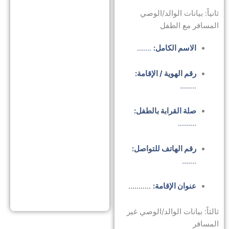
شا
ثانياً: بيانات الوالد/الوصي
خط
المسافر مع الطفل
بخ
الاسم الكامل:
…….
الت
رقم الهوية / الإقامة:
……..
تجا
في
صلة القرابة بالطفل:
الإ
………
توك
رقم الهاتف للتواصل:
…….
الز
في
عنوان الإقامة:
………..
الإ
ثالثاً: بيانات الوالد/الوصي غير
المسافر