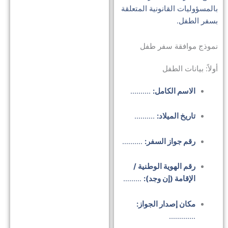
بالمسؤوليات القانونية المتعلقة
أنو
بسفر الطفل.
الت
في
نموذج موافقة سفر طفل
الإ
أولاً: بيانات الطفل
دلي
مخ
الاسم الكامل:
……….
للو
وصل
تاريخ الميلاد:
……….
رقم جواز السفر:
……….
توك
الخ
رقم الهوية الوطنية /
لاس
الإقامة (إن وجد):
………
في
مكان إصدار الجواز:
الإ
………….
دلي