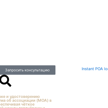
Запросить консультацию
Министерство иностранных дел — заверение документов (MoFA UAE)
вке и удостоверению
ма об ассоциации (MOA) в
еспечивая чёткое
ий между партнёрами и