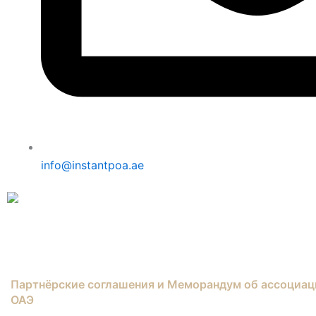
info@instantpoa.ae
Партнёрские соглашения и Меморандум об ассоциац
ОАЭ