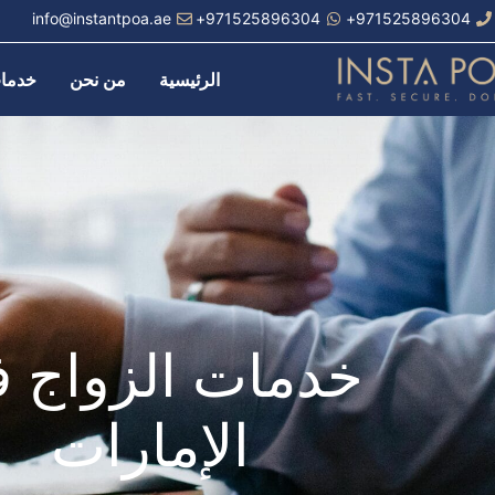
خطي
info@instantpoa.ae
971525896304+
971525896304+
لى
لمحتوى
الرئيسية
من نحن
خدمات 
خدمات الزواج 
الإمارات