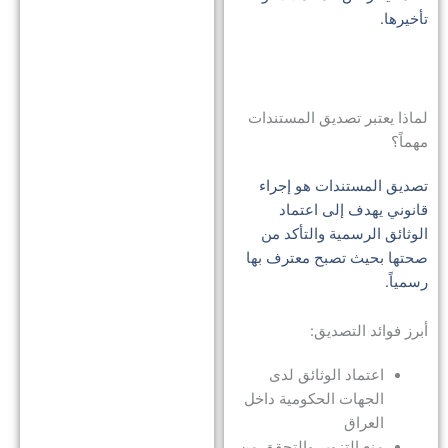
الم
تأخيرها.
الح
الإ
دلي
لماذا يعتبر تصديق المستندات
للإ
مهماً؟
وال
تصديق المستندات هو إجراء
قانوني يهدف إلى اعتماد
أنو
الوثائق الرسمية والتأكد من
الت
صحتها بحيث تصبح معترف بها
في
رسمياً.
الإ
أبرز فوائد التصديق:
دلي
مخ
اعتماد الوثائق لدى
للو
الجهات الحكومية داخل
وصل
العراق
منع التزوير والتحقق من