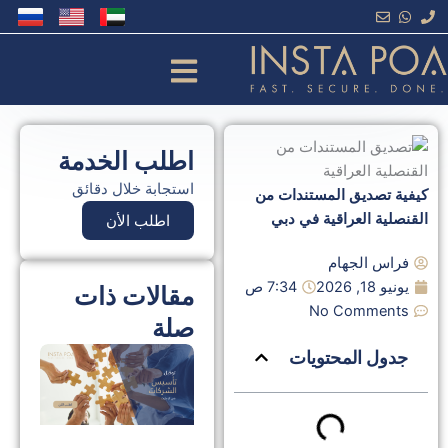
خطي
لى
لمحتوى
اطلب الخدمة
استجابة خلال دقائق
كيفية تصديق المستندات من
القنصلية العراقية في دبي
اطلب الأن
فراس الجهام
يونيو 18, 2026
7:34 ص
مقالات ذات
No Comments
صلة
جدول المحتويات
توك
تأ
الش
في