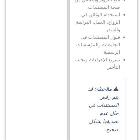
صحة المستندات
توك
استخدام الوثائق في
الخ
الزواج، العمل، الدراسة
لاس
والسفر
قبول المستندات في
في
الجامعات والمؤسسات
الإ
الرسمية
دلي
تسريع الإجراءات وتجنب
شا
التأخير
خط
بخ
⚠️ ملاحظة: قد
يتم رفض
الت
المستندات في
تجا
حال عدم
تصديقها بشكل
في
صحيح.
الإ