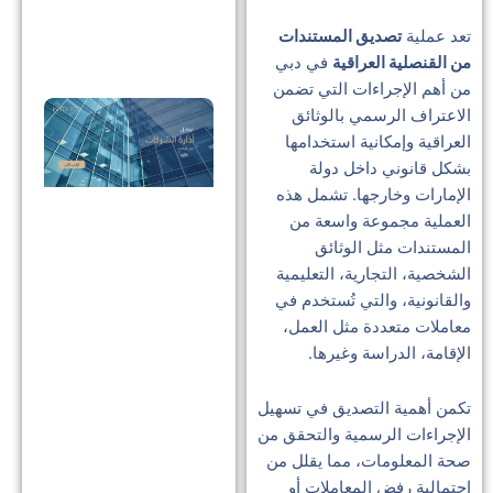
الإ
تعد عملية
تصديق المستندات
من القنصلية العراقية
في دبي
من أهم الإجراءات التي تضمن
توك
الاعتراف الرسمي بالوثائق
العراقية وإمكانية استخدامها
إدا
بشكل قانوني داخل دولة
الش
الإمارات وخارجها. تشمل هذه
في
العملية مجموعة واسعة من
الإ
المستندات مثل الوثائق
دلي
الشخصية، التجارية، التعليمية
والقانونية، والتي تُستخدم في
للص
معاملات متعددة مثل العمل،
وال
الإقامة، الدراسة وغيرها.
توك
تكمن أهمية التصديق في تسهيل
الإجراءات الرسمية والتحقق من
مدي
صحة المعلومات، مما يقلل من
شر
احتمالية رفض المعاملات أو